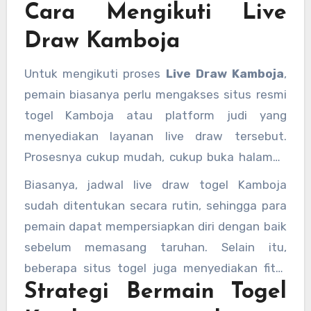
Cara Mengikuti Live
Draw Kamboja
Untuk mengikuti proses
Live Draw Kamboja
,
pemain biasanya perlu mengakses situs resmi
togel Kamboja atau platform judi yang
menyediakan layanan live draw tersebut.
Prosesnya cukup mudah, cukup buka halaman
live draw saat jadwal pengundian dimulai, dan
Biasanya, jadwal live draw togel Kamboja
saksikan hasil yang muncul secara langsung.
sudah ditentukan secara rutin, sehingga para
pemain dapat mempersiapkan diri dengan baik
sebelum memasang taruhan. Selain itu,
beberapa situs togel juga menyediakan fitur
Strategi Bermain Togel
notifikasi hasil live draw agar para pemain tidak
ketinggalan informasi penting.