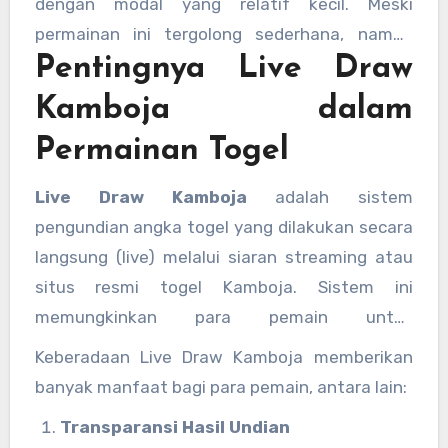
dengan modal yang relatif kecil. Meski
permainan ini tergolong sederhana, namun
Pentingnya Live Draw
strategi dan keberuntungan sangat
menentukan hasil akhir.
Kamboja dalam
Permainan Togel
Live Draw Kamboja
adalah sistem
pengundian angka togel yang dilakukan secara
langsung (live) melalui siaran streaming atau
situs resmi togel Kamboja. Sistem ini
memungkinkan para pemain untuk
menyaksikan secara real-time hasil keluaran
Keberadaan Live Draw Kamboja memberikan
angka yang akan diumumkan oleh pihak resmi
banyak manfaat bagi para pemain, antara lain:
penyelenggara.
Transparansi Hasil Undian