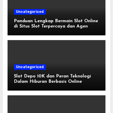
Uncategorized
Panduan Lengkap Bermain Slot Online
di Situs Slot Terpercaya dan Agen
Pay4d Resmi
Uncategorized
Slot Depo 10K dan Peran Teknologi
Dalam Hiburan Berbasis Online