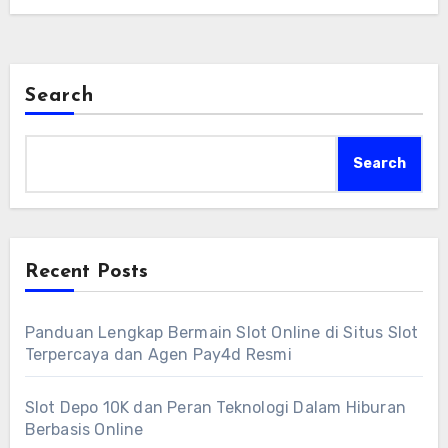
dengan unsur keberuntungan yang dominan.
Search
Search
Recent Posts
Panduan Lengkap Bermain Slot Online di Situs Slot
Terpercaya dan Agen Pay4d Resmi
Slot Depo 10K dan Peran Teknologi Dalam Hiburan
Berbasis Online