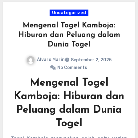
Uncategorized
Mengenal Togel Kamboja:
Hiburan dan Peluang dalam
Dunia Togel
Álvaro Marín
September 2, 2025
No Comments
Mengenal Togel
Kamboja: Hiburan dan
Peluang dalam Dunia
Togel