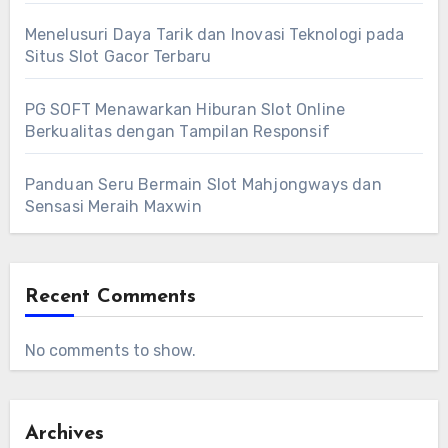
Menelusuri Daya Tarik dan Inovasi Teknologi pada
Situs Slot Gacor Terbaru
PG SOFT Menawarkan Hiburan Slot Online
Berkualitas dengan Tampilan Responsif
Panduan Seru Bermain Slot Mahjongways dan
Sensasi Meraih Maxwin
Recent Comments
No comments to show.
Archives