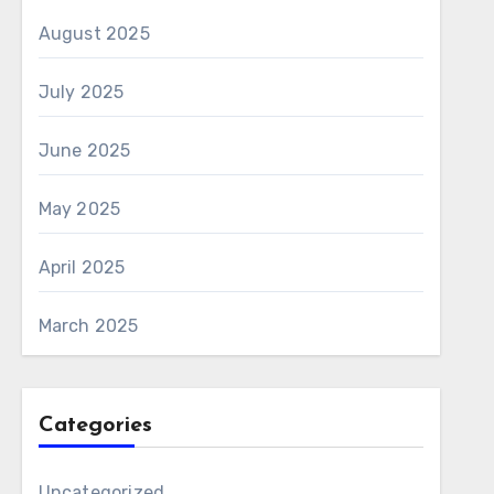
August 2025
July 2025
June 2025
May 2025
April 2025
March 2025
Categories
Uncategorized