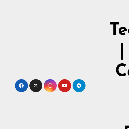
Skip
to
content
Te
|
C