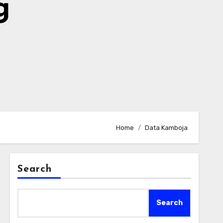
g
Home
Data Kamboja
Search
Search