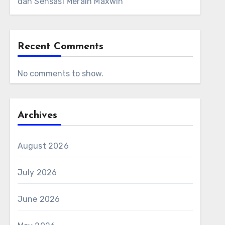
dan Sensasi Meraih Maxwin
Recent Comments
No comments to show.
Archives
August 2026
July 2026
June 2026