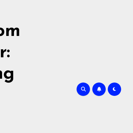
com
r:
ng