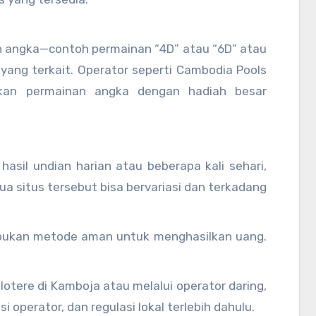
rmasi online, tingkat regulasi dan transparansi
idak selalu setara dengan negara yang memiliki
n angka—contoh permainan “4D” atau “6D” atau
ebagai pemain atau pengamat, memahami bahwa
yang terkait. Operator seperti Cambodia Pools
iasi penting dilakukan.
an permainan angka dengan hadiah besar
ndian
iket
Data Kamboja
sebelum undian dilakukan.
sil undian harian atau beberapa kali sehari,
but bahwa draw untuk permainan “Millionaire”
ua situs tersebut bisa bervariasi dan terkadang
 penjualan tiket ditutup jam 4:30 PM melalui
ukan metode aman untuk menghasilkan uang.
hasil
u dengan pengawasan untuk menjamin keacakan
n melalui media (radio, tv, internet). Sebagai
 lotere di Kamboja atau melalui operator daring,
omor pemenang pertama, kedua, ketiga, serta
i operator, dan regulasi lokal terlebih dahulu.