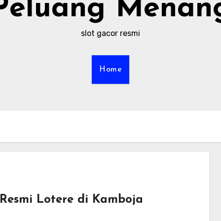
Peluang Menan
slot gacor resmi
Home
Resmi Lotere di Kamboja