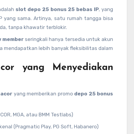
 adalah
slot depo 25 bonus 25 bebas IP
, yang
IP yang sama. Artinya, satu rumah tangga bisa
a, tanpa khawatir terblokir.
ew member
seringkali hanya tersedia untuk akun
a mendapatkan lebih banyak fleksibilitas dalam
Gacor yang Menyediakan
gacor
yang memberikan promo
depo 25 bonus
AGCOR, MGA, atau BMM Testlabs)
kenal (Pragmatic Play, PG Soft, Habanero)