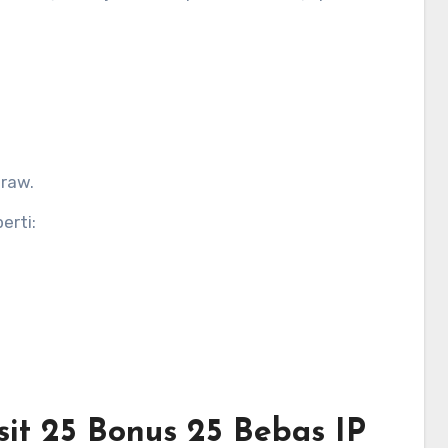
draw.
erti:
it 25 Bonus 25 Bebas IP