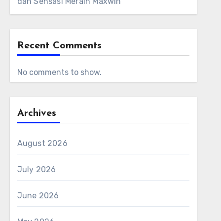
dan Sensasi Meraih Maxwin
Recent Comments
No comments to show.
Archives
August 2026
July 2026
June 2026