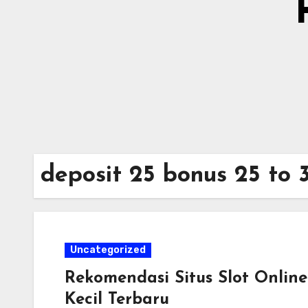
deposit 25 bonus 25 to 
Uncategorized
Rekomendasi Situs Slot Online
Kecil Terbaru