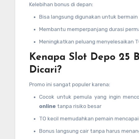
Kelebihan bonus di depan:
Bisa langsung digunakan untuk bermain
Membantu memperpanjang durasi perm
Meningkatkan peluang menyelesaikan 
Kenapa Slot Depo 25 B
Dicari?
Promo ini sangat populer karena:
Cocok untuk pemula yang ingin men
online
tanpa risiko besar
TO kecil memudahkan pemain mencapai
Bonus langsung cair tanpa harus menan