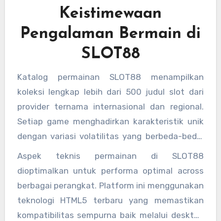
permainan favorit tanpa penundaan yang
Keistimewaan
transaksi penting. Platform ini secara rutin
berarti. Kemudahan ini terutama penting bagi
diaudit oleh lembaga independen untuk
Pengalaman Bermain di
pemain modern yang menginginkan efisiensi
memastikan integritas permainan dan
waktu dalam setiap transaksi.
SLOT88
transparansi operasional. Komitmen terhadap
permainan yang bertanggung jawab juga
Katalog permainan SLOT88 menampilkan
diwujudkan melalui fitur batasan deposit dan
koleksi lengkap lebih dari 500 judul slot dari
opsi self-exclusion yang memberi kontrol
provider ternama internasional dan regional.
penuh kepada pemain atas aktivitas
Setiap game menghadirkan karakteristik unik
permainan mereka.
dengan variasi volatilitas yang berbeda-beda,
memungkinkan pemain memilih sesuai
Aspek teknis permainan di SLOT88
preferensi risiko dan gaya bermain. Fitur-fitur
dioptimalkan untuk performa optimal across
inovatif seperti Megaways, cluster pays, dan
berbagai perangkat. Platform ini menggunakan
mekanisme bonus bertingkat memberikan
teknologi HTML5 terbaru yang memastikan
dimensi permainan yang selalu segar dan
kompatibilitas sempurna baik melalui desktop