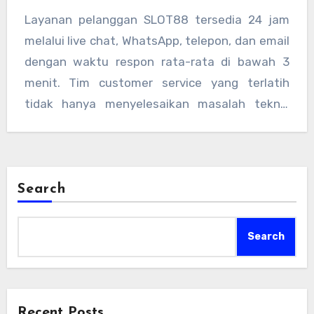
menantang. Yang membedakan SLOT88 adalah
maupun mobile. Pemain dapat menikmati
Layanan pelanggan SLOT88 tersedia 24 jam
kualitas visual dan audio yang premium pada
pengalaman bermain yang mulus tanpa lag
melalui live chat, WhatsApp, telepon, dan email
semua game, termasuk yang dapat diakses
atau gangguan teknis, dengan antarmuka
dengan waktu respon rata-rata di bawah 3
dengan deposit minimal.
yang intuitif dan mudah dinavigasi. Optimisasi
menit. Tim customer service yang terlatih
khusus untuk jaringan Indonesia
tidak hanya menyelesaikan masalah teknis
memungkinkan akses stabil bahkan dengan
tetapi juga memberikan asistensi lengkap
koneksi internet standar.
mengenai promo, mekanisme permainan, dan
panduan strategi. Berbagai bonus menarik
seperti welcome bonus 100%, cashback
Search
mingguan hingga 10%, dan bonus referral
seumur hidup menambah nilai lebih dari
Search
sekedar permainan biasa. Dengan kombinasi
antara aksesibilitas tinggi, keamanan terjamin,
dan kualitas permainan premium, SLOT88
Recent Posts