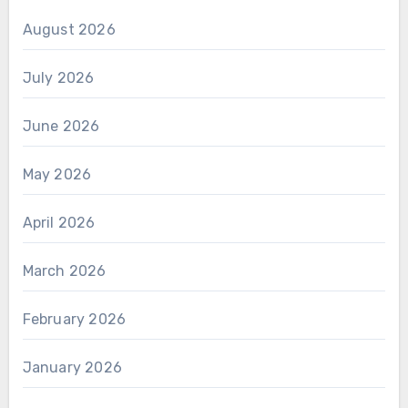
August 2026
July 2026
June 2026
May 2026
April 2026
March 2026
February 2026
January 2026