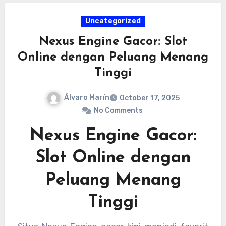
Uncategorized
Nexus Engine Gacor: Slot
Online dengan Peluang Menang
Tinggi
Álvaro Marín
October 17, 2025
No Comments
Nexus Engine Gacor:
Slot Online dengan
Peluang Menang
Tinggi