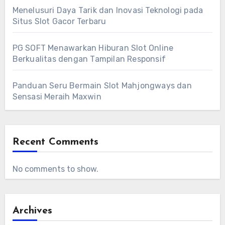
Menelusuri Daya Tarik dan Inovasi Teknologi pada
Situs Slot Gacor Terbaru
PG SOFT Menawarkan Hiburan Slot Online
Berkualitas dengan Tampilan Responsif
Panduan Seru Bermain Slot Mahjongways dan
Sensasi Meraih Maxwin
Recent Comments
No comments to show.
Archives