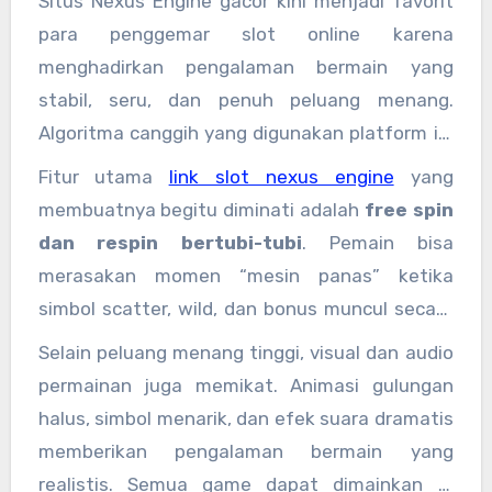
Situs Nexus Engine gacor kini menjadi favorit
para penggemar slot online karena
menghadirkan pengalaman bermain yang
stabil, seru, dan penuh peluang menang.
Algoritma canggih yang digunakan platform ini
menjamin setiap putaran bersifat acak dan
Fitur utama
link slot nexus engine
yang
adil, sehingga pemain dapat merasakan
membuatnya begitu diminati adalah
free spin
sensasi gacor di setiap sesi permainan.
dan respin bertubi-tubi
. Pemain bisa
merasakan momen “mesin panas” ketika
simbol scatter, wild, dan bonus muncul secara
berurutan, menciptakan peluang jackpot kecil
Selain peluang menang tinggi, visual dan audio
maupun besar berulang kali. Pola kemenangan
permainan juga memikat. Animasi gulungan
ini menghadirkan sensasi bermain yang
halus, simbol menarik, dan efek suara dramatis
memuaskan dan menegangkan, membuat
memberikan pengalaman bermain yang
setiap sesi lebih seru dibandingkan slot
realistis. Semua game dapat dimainkan di