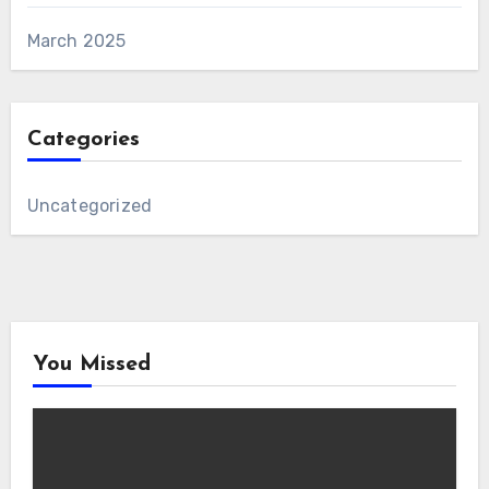
March 2025
Categories
Uncategorized
You Missed