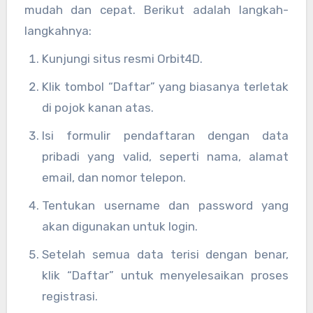
mudah dan cepat. Berikut adalah langkah-
dan menguntungkan.
langkahnya:
Kunjungi situs resmi Orbit4D.
Klik tombol “Daftar” yang biasanya terletak
di pojok kanan atas.
Isi formulir pendaftaran dengan data
pribadi yang valid, seperti nama, alamat
email, dan nomor telepon.
Tentukan username dan password yang
akan digunakan untuk login.
Setelah semua data terisi dengan benar,
klik “Daftar” untuk menyelesaikan proses
registrasi.