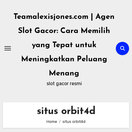
Skip
to
Teamalexisjones.com | Agen
content
Slot Gacor: Cara Memilih
yang Tepat untuk
Meningkatkan Peluang
Menang
slot gacor resmi
situs orbit4d
Home
situs orbit4d