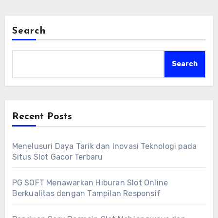
Search
Search
Recent Posts
Menelusuri Daya Tarik dan Inovasi Teknologi pada
Situs Slot Gacor Terbaru
PG SOFT Menawarkan Hiburan Slot Online
Berkualitas dengan Tampilan Responsif