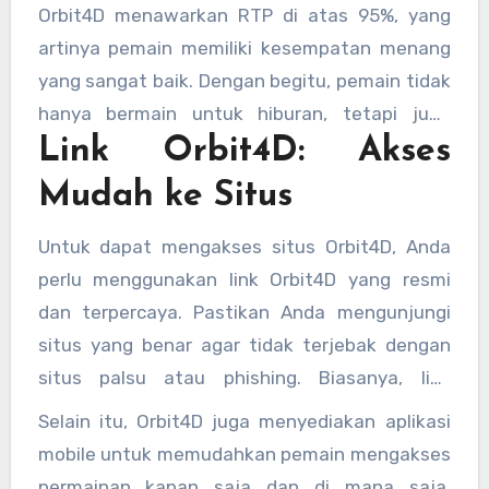
menang. Di Orbit4D, berbagai permainan slot
Orbit4D menawarkan RTP di atas 95%, yang
memiliki RTP yang cukup tinggi, memberikan
artinya pemain memiliki kesempatan menang
pemain peluang yang lebih besar untuk meraih
yang sangat baik. Dengan begitu, pemain tidak
kemenangan.
hanya bermain untuk hiburan, tetapi juga
Link Orbit4D: Akses
berkesempatan mendapatkan keuntungan
yang signifikan.
Mudah ke Situs
Untuk dapat mengakses situs Orbit4D, Anda
perlu menggunakan link Orbit4D yang resmi
dan terpercaya. Pastikan Anda mengunjungi
situs yang benar agar tidak terjebak dengan
situs palsu atau phishing. Biasanya, link
Orbit4D akan diberikan oleh agen atau melalui
Selain itu, Orbit4D juga menyediakan aplikasi
media sosial resmi dari situs tersebut. Jangan
mobile untuk memudahkan pemain mengakses
sembarangan mengklik tautan yang tidak
permainan kapan saja dan di mana saja.