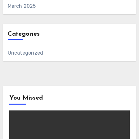
March 2025
Categories
Uncategorized
You Missed