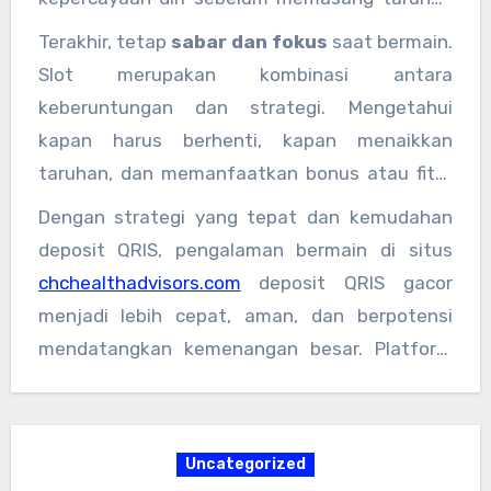
nyata.
Terakhir, tetap
sabar dan fokus
saat bermain.
Slot merupakan kombinasi antara
keberuntungan dan strategi. Mengetahui
kapan harus berhenti, kapan menaikkan
taruhan, dan memanfaatkan bonus atau fitur
khusus secara tepat akan membuat
Dengan strategi yang tepat dan kemudahan
pengalaman bermain lebih menyenangkan
deposit QRIS, pengalaman bermain di situs
sekaligus menguntungkan.
chchealthadvisors.com
deposit QRIS gacor
menjadi lebih cepat, aman, dan berpotensi
mendatangkan kemenangan besar. Platform
ini cocok bagi pemain slot online yang
menginginkan hiburan praktis sekaligus
peluang menang tinggi.
Uncategorized