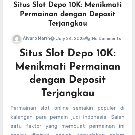
Situs Slot Depo 10K: Menikmati
Permainan dengan Deposit
Terjangkau
Álvaro Marín
July 24, 2025
No Comments
Situs Slot Depo 10K:
Menikmati Permainan
dengan Deposit
Terjangkau
Permainan slot online semakin populer di
kalangan para pemain judi Indonesia. Salah
satu faktor yang membuat permainan ini