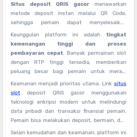
Situs deposit QRIS gacor
menawarkan
metode deposit instan melalui QR Code,
sehingga pemain dapat menyelesaikan
transaksi hanya dalam hitungan detik. Dengan
Keunggulan platform ini adalah
tingkat
sistem ini, pemain tidak perlu menunggu
kemenangan tinggi dan proses
konfirmasi manual dan bisa langsung
pembayaran cepat
. Banyak permainan slot
memanfaatkan momen mesin slot sedang
dengan RTP tinggi tersedia, memberikan
gacor.
peluang besar bagi pemain untuk meraih
kemenangan. Sistem yang transparan dan adil
Keamanan menjadi prioritas utama. Link
situs
menjadikan pengalaman bermain lebih
slot
deposit QRIS gacor menggunakan
menyenangkan dan menguntungkan.
teknologi enkripsi modern untuk melindungi
data pribadi dan transaksi finansial pemain.
Pemain bisa melakukan deposit, bermain, dan
menarik kemenangan dengan aman tanpa
Selain kemudahan dan keamanan, platform ini