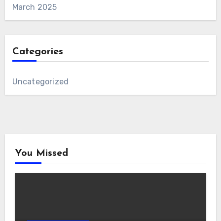
March 2025
Categories
Uncategorized
You Missed