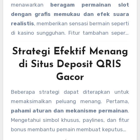
khawatir risiko kehilangan dana atau
menawarkan
beragam permainan slot
kebocoran informasi.
dengan grafis memukau dan efek suara
realistis
, memberikan sensasi bermain seperti
di kasino sungguhan. Fitur tambahan seperti
putaran gratis, simbol liar, dan jackpot
Strategi Efektif Menang
progresif membuat permainan semakin seru
sekaligus meningkatkan peluang menang
di Situs Deposit QRIS
besar.
Gacor
Beberapa strategi dapat diterapkan untuk
memaksimalkan peluang menang. Pertama,
pahami aturan dan mekanisme permainan
.
Mengetahui simbol khusus, paylines, dan fitur
bonus membantu pemain membuat keputusan
taruhan lebih tepat dan meningkatkan peluang