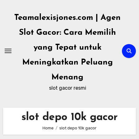
Skip
to
Teamalexisjones.com | Agen
content
Slot Gacor: Cara Memilih
yang Tepat untuk
Meningkatkan Peluang
Menang
slot gacor resmi
slot depo 10k gacor
Home
slot depo 10k gacor