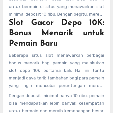
deposit yang sangat terjangkau.
untuk bermain di situs yang menawarkan slot
minimal deposit 10 ribu. Dengan begitu, mereka
Slot Gacor Depo 10K:
bisa mencoba berbagai permainan tanpa harus
mengkhawatirkan saldo yang terlalu besar.
Bonus Menarik untuk
Pemain Baru
Beberapa situs slot menawarkan berbagai
bonus menarik bagi pemain yang melakukan
slot depo 10k pertama kali. Hal ini tentu
menjadi daya tarik tambahan bagi para pemain
yang ingin mencoba peruntungan mereka
tanpa mengeluarkan banyak modal. Slot gacor
Dengan deposit minimal hanya 10 ribu, pemain
depo 10k sering kali memberikan bonus free
bisa mendapatkan lebih banyak kesempatan
spin atau bonus deposit pertama, yang bisa
untuk bermain dan meraih kemenangan besar.