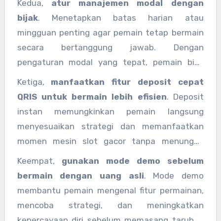
Kedua,
atur manajemen modal dengan
menang.
bijak
. Menetapkan batas harian atau
mingguan penting agar pemain tetap bermain
secara bertanggung jawab. Dengan
pengaturan modal yang tepat, pemain bisa
bermain lebih lama dan meminimalkan risiko
Ketiga,
manfaatkan fitur deposit cepat
kerugian besar.
QRIS untuk bermain lebih efisien
. Deposit
instan memungkinkan pemain langsung
menyesuaikan strategi dan memanfaatkan
momen mesin slot gacor tanpa menunggu
lama.
Keempat,
gunakan mode demo sebelum
bermain dengan uang asli
. Mode demo
membantu pemain mengenal fitur permainan,
mencoba strategi, dan meningkatkan
kepercayaan diri sebelum memasang taruhan