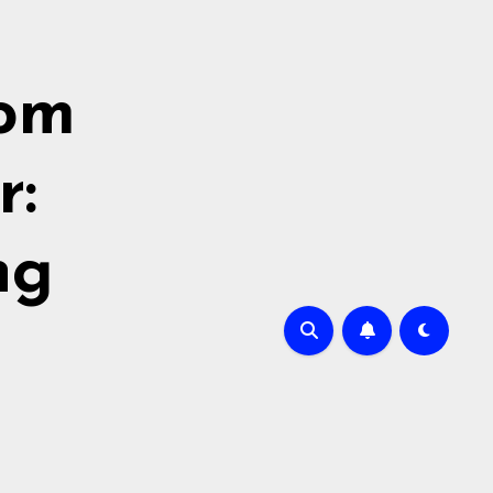
com
r:
ng