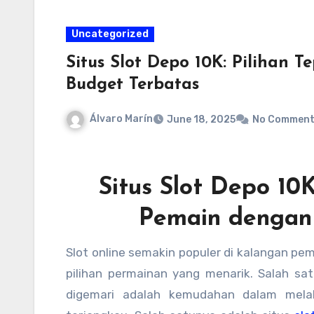
Uncategorized
Situs Slot Depo 10K: Pilihan 
Budget Terbatas
Álvaro Marín
June 18, 2025
No Commen
Situs Slot Depo 10K
Pemain dengan
Slot online semakin populer di kalangan pe
pilihan permainan yang menarik. Salah s
digemari adalah kemudahan dalam melak