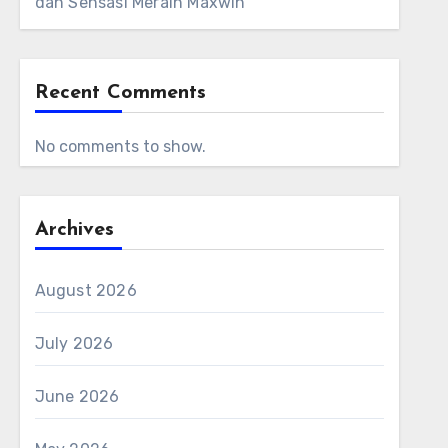
dan Sensasi Meraih Maxwin
Recent Comments
No comments to show.
Archives
August 2026
July 2026
June 2026