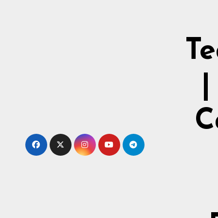
Skip
to
content
Te
|
C