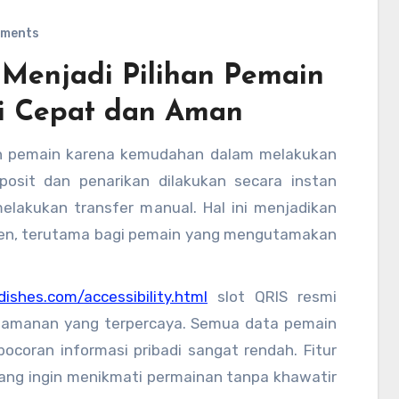
ments
 Menjadi Pilihan Pemain
si Cepat dan Aman
leh pemain karena kemudahan dalam melakukan
osit dan penarikan dilakukan secara instan
elakukan transfer manual. Hal ini menjadikan
ien, terutama bagi pemain yang mengutamakan
dishes.com/accessibility.html
slot QRIS resmi
 keamanan yang terpercaya. Semua data pemain
bocoran informasi pribadi sangat rendah. Fitur
ang ingin menikmati permainan tanpa khawatir