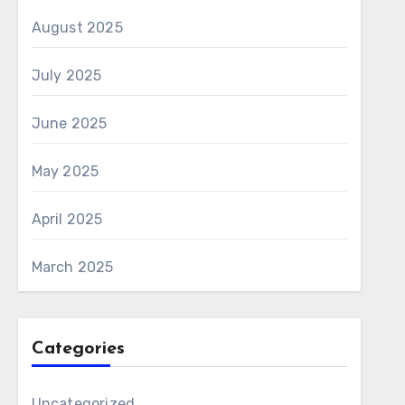
August 2025
July 2025
June 2025
May 2025
April 2025
March 2025
Categories
Uncategorized