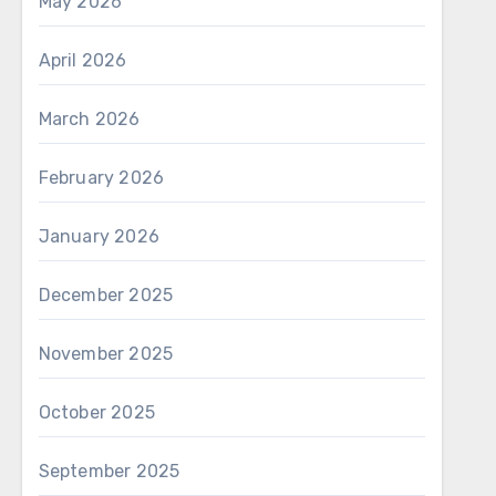
May 2026
April 2026
March 2026
February 2026
January 2026
December 2025
November 2025
October 2025
September 2025