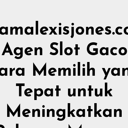
amalexisjones.
 Agen Slot Gaco
ara Memilih ya
Tepat untuk
Meningkatkan