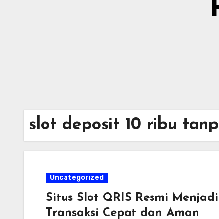
slot deposit 10 ribu ta
Uncategorized
Situs Slot QRIS Resmi Menjad
Transaksi Cepat dan Aman