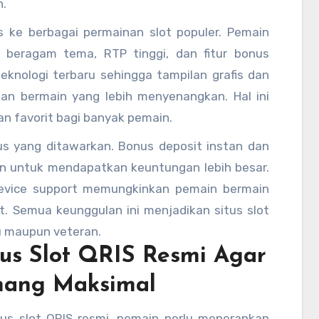
.
 ke berbagai permainan slot populer. Pemain
 beragam tema, RTP tinggi, dan fitur bonus
knologi terbaru sehingga tampilan grafis dan
an bermain yang lebih menyenangkan. Hal ini
an favorit bagi banyak pemain.
s yang ditawarkan. Bonus deposit instan dan
 untuk mendapatkan keuntungan lebih besar.
-device support memungkinkan pemain bermain
at. Semua keunggulan ini menjadikan situs slot
u maupun veteran.
tus Slot QRIS Resmi Agar
nang Maksimal
us slot QRIS resmi, pemain perlu menerapkan