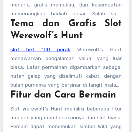
menarik, grafis memukau, dan kesempatan
memenangkan hadiah besar. Salah satu
Tema dan Grafis Slot
permainan yang menarik perhatian adalah
Slot
Werewolf’s Hunt
. Slot ini menghadirkan tema
Werewolf’s Hunt
gelap dan misterius dengan fokus pada
legenda serigala jadi-jadian. Pemain tidak
slot bet 100 perak
Werewolf’s Hunt
hanya menikmati putaran mesin slot, tetapi
menawarkan pengalaman visual yang luar
juga merasakan sensasi menegangkan berburu
biasa. Latar permainan digambarkan sebagai
atau diburu oleh makhluk malam yang
hutan gelap yang diselimuti kabut, dengan
menakutkan.
bulan purnama yang bersinar di langit malam.
Fitur dan Cara Bermain
Animasi serigala yang muncul di gulungan
menambah kesan hidup dan menegangkan.
Slot Werewolf’s Hunt memiliki beberapa fitur
Simbol-simbol dalam permainan juga dibuat
menarik yang membedakannya dari slot biasa.
dengan detail tinggi, mulai dari serigala,
Pemain dapat menemukan simbol Wild yang
pedang perak, sampai karakter pemburu yang