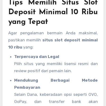
Tips Memilih Situs Slot
Deposit Minimal 10 Ribu
yang Tepat
Agar pengalaman bermain Anda maksimal,
pastikan memilih
situs slot deposit minimal
10 ribu
yang:
Terpercaya dan Legal
Pilih situs yang memiliki lisensi resmi dan
review positif dari pemain lain.
Mendukung Berbagai Metode
Pembayaran
Selain Dana, keberadaan opsi seperti OVO,
GoPay, dan transfer bank akan