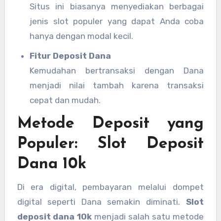
Situs ini biasanya menyediakan berbagai
jenis slot populer yang dapat Anda coba
hanya dengan modal kecil.
Fitur Deposit Dana
Kemudahan bertransaksi dengan Dana
menjadi nilai tambah karena transaksi
cepat dan mudah.
Metode Deposit yang
Populer: Slot Deposit
Dana 10k
Di era digital, pembayaran melalui dompet
digital seperti Dana semakin diminati.
Slot
deposit dana 10k
menjadi salah satu metode