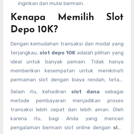
inginkan dan mulai bermain.
Kenapa Memilih Slot
Depo 10K?
Dengan kemudahan transaksi dan modal yang
terjangkau,
slot depo 10K
adalah pilihan yang
ideal untuk banyak pemain. Tidak hanya
memberikan kesempatan untuk menikmati
permainan slot dengan biaya rendah, tetapi
juga memungkinkan pemain untuk menguji
Selain itu, kehadiran
slot dana
sebagai
strategi dan mengasah keterampilan bermain
metode pembayaran menjadikan proses
tanpa tekanan finansial yang tinggi.
transaksi lebih cepat dan lebih aman. Oleh
karena itu, bagi Anda yang mencari
pengalaman bermain slot online dengan
slot