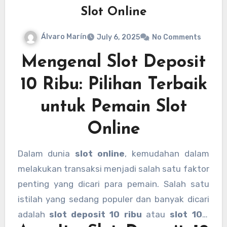
Slot Online
Álvaro Marín
July 6, 2025
No Comments
Mengenal Slot Deposit
10 Ribu: Pilihan Terbaik
untuk Pemain Slot
Online
Dalam dunia
slot online
, kemudahan dalam
melakukan transaksi menjadi salah satu faktor
penting yang dicari para pemain. Salah satu
istilah yang sedang populer dan banyak dicari
adalah
slot deposit 10 ribu
atau
slot 10k
.