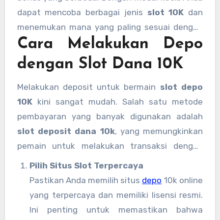
dapat mencoba berbagai jenis
slot 10K
dan
menemukan mana yang paling sesuai dengan
Cara Melakukan Depo
gaya bermain Anda. Beberapa game juga
menawarkan fitur putaran gratis dan bonus
dengan Slot Dana 10K
lainnya yang meningkatkan peluang menang.
Melakukan deposit untuk bermain
slot depo
10K
kini sangat mudah. Salah satu metode
pembayaran yang banyak digunakan adalah
slot deposit dana 10k
, yang memungkinkan
pemain untuk melakukan transaksi dengan
menggunakan aplikasi Dana. Berikut adalah
Pilih Situs Slot Terpercaya
langkah-langkah untuk melakukan depo:
Pastikan Anda memilih situs
depo
10k online
yang terpercaya dan memiliki lisensi resmi.
Ini penting untuk memastikan bahwa