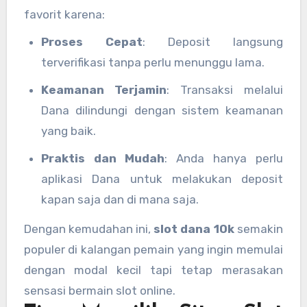
favorit karena:
Proses Cepat
: Deposit langsung
terverifikasi tanpa perlu menunggu lama.
Keamanan Terjamin
: Transaksi melalui
Dana dilindungi dengan sistem keamanan
yang baik.
Praktis dan Mudah
: Anda hanya perlu
aplikasi Dana untuk melakukan deposit
kapan saja dan di mana saja.
Dengan kemudahan ini,
slot dana 10k
semakin
populer di kalangan pemain yang ingin memulai
dengan modal kecil tapi tetap merasakan
sensasi bermain slot online.