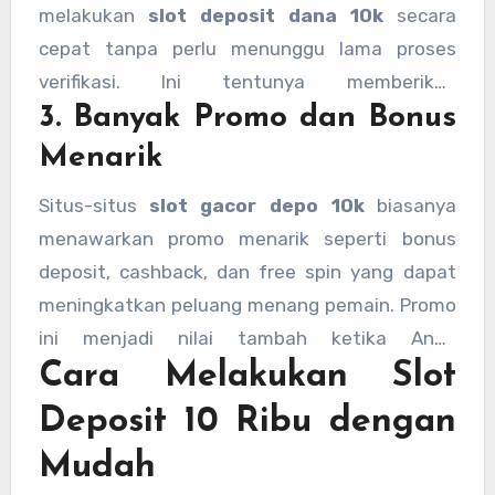
melakukan
slot deposit dana 10k
secara
cepat tanpa perlu menunggu lama proses
verifikasi. Ini tentunya memberikan
3. Banyak Promo dan Bonus
pengalaman bermain yang lebih nyaman.
Menarik
Situs-situs
slot gacor depo 10k
biasanya
menawarkan promo menarik seperti bonus
deposit, cashback, dan free spin yang dapat
meningkatkan peluang menang pemain. Promo
ini menjadi nilai tambah ketika Anda
Cara Melakukan Slot
melakukan
slot depo 10k
.
Deposit 10 Ribu dengan
Mudah