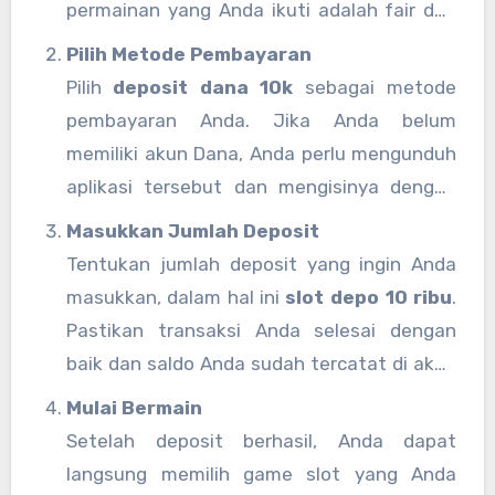
permainan yang Anda ikuti adalah fair dan
aman.
Pilih Metode Pembayaran
Pilih
deposit dana 10k
sebagai metode
pembayaran Anda. Jika Anda belum
memiliki akun Dana, Anda perlu mengunduh
aplikasi tersebut dan mengisinya dengan
saldo yang cukup.
Masukkan Jumlah Deposit
Tentukan jumlah deposit yang ingin Anda
masukkan, dalam hal ini
slot depo 10 ribu
.
Pastikan transaksi Anda selesai dengan
baik dan saldo Anda sudah tercatat di akun
permainan.
Mulai Bermain
Setelah deposit berhasil, Anda dapat
langsung memilih game slot yang Anda