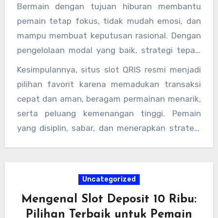
besar dari permainan slot yang tersedia.
Bermain dengan tujuan hiburan membantu
pemain tetap fokus, tidak mudah emosi, dan
mampu membuat keputusan rasional. Dengan
pengelolaan modal yang baik, strategi tepat,
dan kesabaran, peluang meraih kemenangan di
Kesimpulannya, situs slot QRIS resmi menjadi
situs slot QRIS resmi semakin terbuka,
pilihan favorit karena memadukan transaksi
sehingga pengalaman bermain lebih
cepat dan aman, beragam permainan menarik,
menyenangkan dan menguntungkan.
serta peluang kemenangan tinggi. Pemain
yang disiplin, sabar, dan menerapkan strategi
efektif dapat menikmati permainan secara
maksimal sekaligus merasakan sensasi
kemenangan yang memuaskan.
Uncategorized
Mengenal Slot Deposit 10 Ribu:
Pilihan Terbaik untuk Pemain