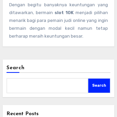
depo 10 ribu
, ini adalah pilihan yang tepat.
Dengan begitu banyaknya keuntungan yang
ditawarkan, bermain
slot 10K
menjadi pilihan
menarik bagi para pemain judi online yang ingin
bermain dengan modal kecil namun tetap
berharap meraih keuntungan besar.
Search
Search
Recent Posts