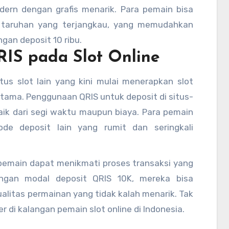
odern dengan grafis menarik. Para pemain bisa
n taruhan yang terjangkau, yang memudahkan
an deposit 10 ribu.
IS pada Slot Online
s slot lain yang kini mulai menerapkan slot
ama. Penggunaan QRIS untuk deposit di situs-
ik dari segi waktu maupun biaya. Para pemain
ode deposit lain yang rumit dan seringkali
pemain dapat menikmati proses transaksi yang
ngan modal deposit QRIS 10K, mereka bisa
litas permainan yang tidak kalah menarik. Tak
r di kalangan pemain slot online di Indonesia.