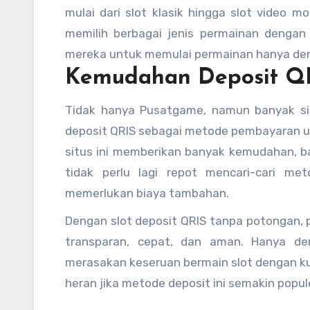
mulai dari slot klasik hingga slot video m
memilih berbagai jenis permainan denga
mereka untuk memulai permainan hanya deng
Kemudahan Deposit QR
Tidak hanya Pusatgame, namun banyak situ
deposit QRIS sebagai metode pembayaran ut
situs ini memberikan banyak kemudahan, ba
tidak perlu lagi repot mencari-cari met
memerlukan biaya tambahan.
Dengan slot deposit QRIS tanpa potongan, 
transparan, cepat, dan aman. Hanya de
merasakan keseruan bermain slot dengan kua
heran jika metode deposit ini semakin popule