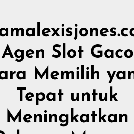
amalexisjones.
 Agen Slot Gaco
ara Memilih ya
Tepat untuk
Meningkatkan