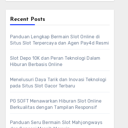
Recent Posts
Panduan Lengkap Bermain Slot Online di
Situs Slot Terpercaya dan Agen Pay4d Resmi
Slot Depo 10K dan Peran Teknologi Dalam
Hiburan Berbasis Online
Menelusuri Daya Tarik dan Inovasi Teknologi
pada Situs Slot Gacor Terbaru
PG SOFT Menawarkan Hiburan Slot Online
Berkualitas dengan Tampilan Responsif
Panduan Seru Bermain Slot Mahjongways