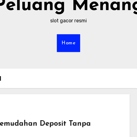
Peluang Menan
slot gacor resmi
Home
u
 Kemudahan Deposit Tanpa