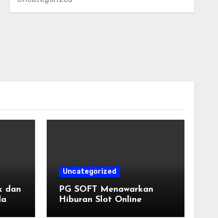
Uncategorized
k dan
PG SOFT Menawarkan
da
Hiburan Slot Online
aru
Berkualitas dengan