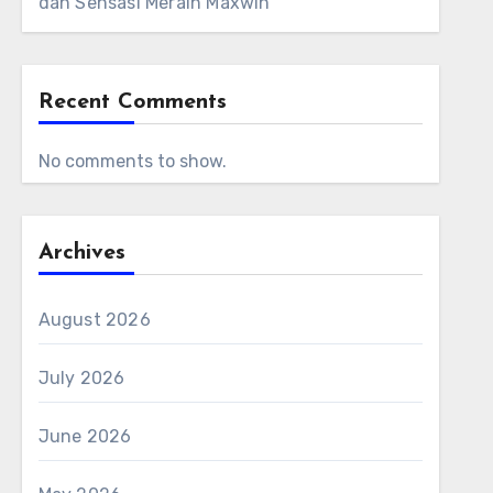
dan Sensasi Meraih Maxwin
Recent Comments
No comments to show.
Archives
August 2026
July 2026
June 2026