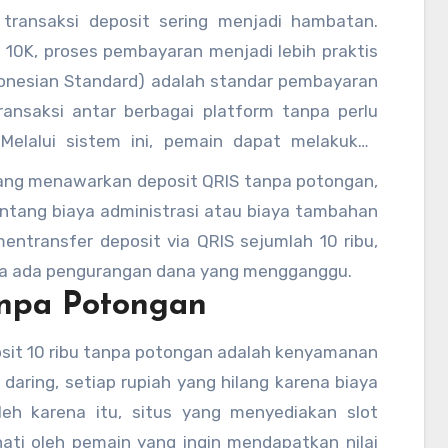
 transaksi deposit sering menjadi hambatan.
0K, proses pembayaran menjadi lebih praktis
onesian Standard) adalah standar pembayaran
ransaksi antar berbagai platform tanpa perlu
Melalui sistem ini, pemain dapat melakukan
aplikasi dompet digital yang mereka miliki.
ang menawarkan deposit QRIS tanpa potongan,
entang biaya administrasi atau biaya tambahan
ntransfer deposit via QRIS sejumlah 10 ribu,
pa ada pengurangan dana yang mengganggu.
anpa Potongan
osit 10 ribu tanpa potongan adalah kenyamanan
daring, setiap rupiah yang hilang karena biaya
eh karena itu, situs yang menyediakan slot
ati oleh pemain yang ingin mendapatkan nilai