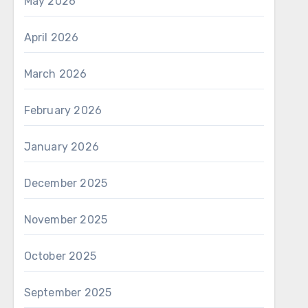
May 2026
April 2026
March 2026
February 2026
January 2026
December 2025
November 2025
October 2025
September 2025