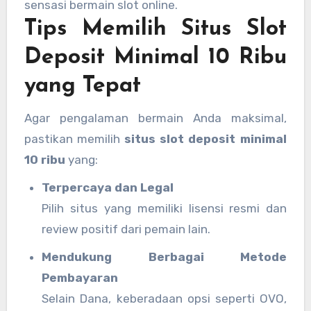
sensasi bermain slot online.
Tips Memilih Situs Slot
Deposit Minimal 10 Ribu
yang Tepat
Agar pengalaman bermain Anda maksimal,
pastikan memilih
situs slot deposit minimal
10 ribu
yang:
Terpercaya dan Legal
Pilih situs yang memiliki lisensi resmi dan
review positif dari pemain lain.
Mendukung Berbagai Metode
Pembayaran
Selain Dana, keberadaan opsi seperti OVO,