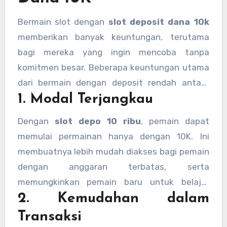
Bermain slot dengan
slot deposit dana 10k
memberikan banyak keuntungan, terutama
bagi mereka yang ingin mencoba tanpa
komitmen besar. Beberapa keuntungan utama
dari bermain dengan deposit rendah antara
1.
Modal Terjangkau
lain:
Dengan
slot depo 10 ribu
, pemain dapat
memulai permainan hanya dengan 10K. Ini
membuatnya lebih mudah diakses bagi pemain
dengan anggaran terbatas, serta
memungkinkan pemain baru untuk belajar
2.
Kemudahan dalam
permainan slot tanpa risiko finansial yang
besar.
Transaksi