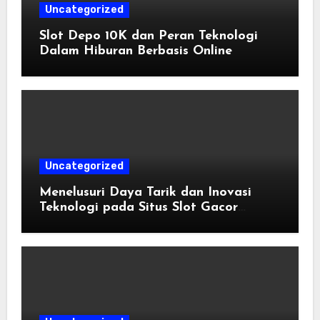
Uncategorized
Slot Depo 10K dan Peran Teknologi
Dalam Hiburan Berbasis Online
Uncategorized
Menelusuri Daya Tarik dan Inovasi
Teknologi pada Situs Slot Gacor
Terbaru