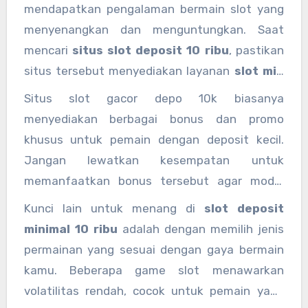
mendapatkan pengalaman bermain slot yang
menyenangkan dan menguntungkan. Saat
mencari
situs slot deposit 10 ribu
, pastikan
situs tersebut menyediakan layanan
slot min
depo 10k
yang jelas dan transparan. Selain itu,
Situs slot gacor depo 10k biasanya
cek juga fitur deposit yang tersedia, terutama
menyediakan berbagai bonus dan promo
jika kamu ingin menggunakan metode
slot
khusus untuk pemain dengan deposit kecil.
deposit dana
.
Jangan lewatkan kesempatan untuk
memanfaatkan bonus tersebut agar modal
kamu bisa bertambah tanpa harus
Kunci lain untuk menang di
slot deposit
mengeluarkan uang ekstra. Selain itu, pastikan
minimal 10 ribu
adalah dengan memilih jenis
situs tersebut memiliki lisensi resmi dan
permainan yang sesuai dengan gaya bermain
sistem keamanan yang terpercaya agar data
kamu. Beberapa game slot menawarkan
dan dana kamu selalu terlindungi.
volatilitas rendah, cocok untuk pemain yang