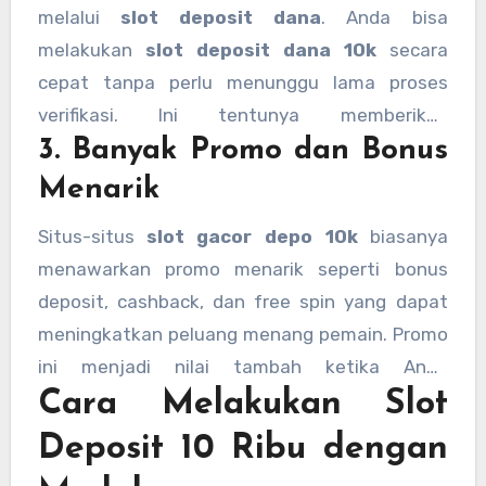
melalui
slot deposit dana
. Anda bisa
melakukan
slot deposit dana 10k
secara
cepat tanpa perlu menunggu lama proses
verifikasi. Ini tentunya memberikan
3. Banyak Promo dan Bonus
pengalaman bermain yang lebih nyaman.
Menarik
Situs-situs
slot gacor depo 10k
biasanya
menawarkan promo menarik seperti bonus
deposit, cashback, dan free spin yang dapat
meningkatkan peluang menang pemain. Promo
ini menjadi nilai tambah ketika Anda
Cara Melakukan Slot
melakukan
slot depo 10k
.
Deposit 10 Ribu dengan