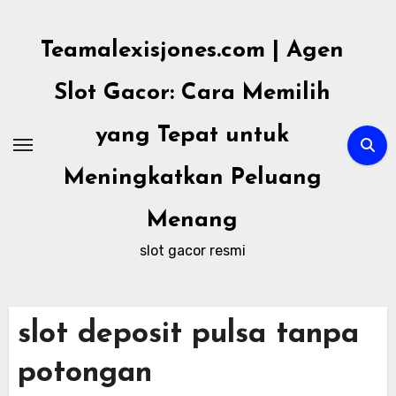
Skip
to
Teamalexisjones.com | Agen
content
Slot Gacor: Cara Memilih
yang Tepat untuk
Meningkatkan Peluang
Menang
slot gacor resmi
slot deposit pulsa tanpa
potongan