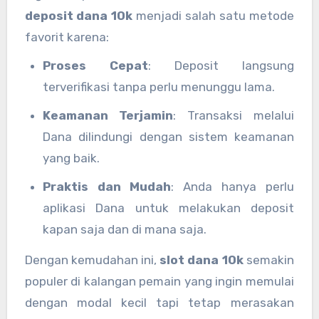
deposit dana 10k
menjadi salah satu metode
favorit karena:
Proses Cepat
: Deposit langsung
terverifikasi tanpa perlu menunggu lama.
Keamanan Terjamin
: Transaksi melalui
Dana dilindungi dengan sistem keamanan
yang baik.
Praktis dan Mudah
: Anda hanya perlu
aplikasi Dana untuk melakukan deposit
kapan saja dan di mana saja.
Dengan kemudahan ini,
slot dana 10k
semakin
populer di kalangan pemain yang ingin memulai
dengan modal kecil tapi tetap merasakan