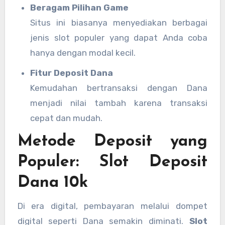
Beragam Pilihan Game
Situs ini biasanya menyediakan berbagai
jenis slot populer yang dapat Anda coba
hanya dengan modal kecil.
Fitur Deposit Dana
Kemudahan bertransaksi dengan Dana
menjadi nilai tambah karena transaksi
cepat dan mudah.
Metode Deposit yang
Populer: Slot Deposit
Dana 10k
Di era digital, pembayaran melalui dompet
digital seperti Dana semakin diminati.
Slot