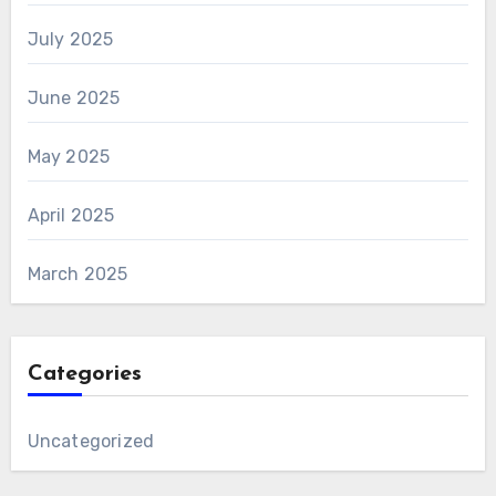
July 2025
June 2025
May 2025
April 2025
March 2025
Categories
Uncategorized