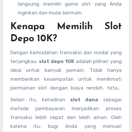
langsung memilih game slot yang Anda
inginkan dan mulai bermain.
Kenapa Memilih Slot
Depo 10K?
Dengan kemudahan transaksi dan modal yang
terjangkau,
slot depo 10K
adalah pilihan yang
ideal untuk banyak pemain. Tidak hanya
memberikan kesempatan untuk menikmati
permainan slot dengan biaya rendah, tetapi
juga memungkinkan pemain untuk menguji
Selain itu, kehadiran
slot dana
sebagai
strategi dan mengasah keterampilan bermain
metode pembayaran menjadikan proses
tanpa tekanan finansial yang tinggi.
transaksi lebih cepat dan lebih aman. Oleh
karena itu, bagi Anda yang mencari