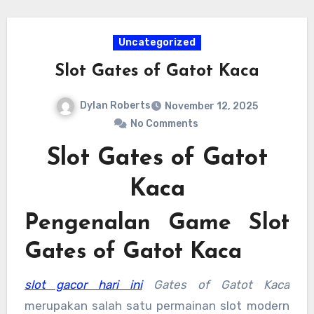
Uncategorized
Slot Gates of Gatot Kaca
Dylan Roberts
November 12, 2025
No Comments
Slot Gates of Gatot
Kaca
Pengenalan Game Slot
Gates of Gatot Kaca
slot gacor hari ini
Gates of Gatot Kaca
merupakan salah satu permainan slot modern