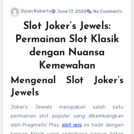
Dylan Roberts
June 17, 2026
No Comments
Slot Joker’s Jewels:
Permainan Slot Klasik
dengan Nuansa
Kemewahan
Mengenal Slot Joker’s
Jewels
Joker’s Jewels merupakan salah satu
permainan slot populer yang dikembangkan
oleh Pragmatic Play.
slot qris
ini hadir dengan
konsep klasik yang sederhana namun tetap