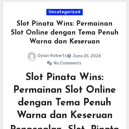
Uncategorized
Slot Pinata Wins: Permainan
Slot Online dengan Tema Penuh
Warna dan Keseruan
Dylan Roberts
June 25, 2026
No Comments
Slot Pinata Wins:
Permainan Slot Online
dengan Tema Penuh
Warna dan Keseruan