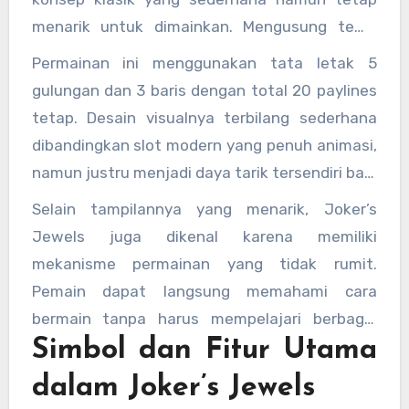
menarik untuk dimainkan. Mengusung tema
badut atau joker yang identik dengan kartu
Permainan ini menggunakan tata letak 5
remi, permainan ini dipadukan dengan simbol
gulungan dan 3 baris dengan total 20 paylines
permata berwarna-warni yang memberikan
tetap. Desain visualnya terbilang sederhana
kesan mewah dan elegan.
dibandingkan slot modern yang penuh animasi,
namun justru menjadi daya tarik tersendiri bagi
pemain yang menyukai pengalaman bermain
Selain tampilannya yang menarik, Joker’s
yang mudah dipahami. Latar belakang
Jewels juga dikenal karena memiliki
berwarna gelap membuat simbol-simbol pada
mekanisme permainan yang tidak rumit.
gulungan terlihat lebih menonjol dan
Pemain dapat langsung memahami cara
memberikan fokus penuh pada permainan.
bermain tanpa harus mempelajari berbagai
Simbol dan Fitur Utama
fitur kompleks yang sering ditemukan pada slot
generasi terbaru.
dalam Joker’s Jewels