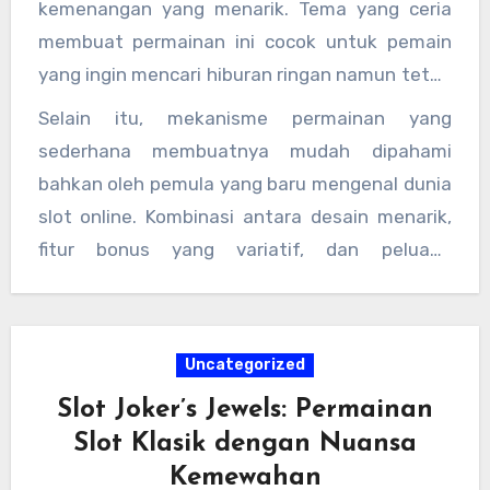
kemenangan yang menarik. Tema yang ceria
membuat permainan ini cocok untuk pemain
yang ingin mencari hiburan ringan namun tetap
menegangkan.
Selain itu, mekanisme permainan yang
sederhana membuatnya mudah dipahami
bahkan oleh pemula yang baru mengenal dunia
slot online. Kombinasi antara desain menarik,
fitur bonus yang variatif, dan peluang
kemenangan membuat Slot Pinata Wins
menjadi salah satu pilihan favorit di berbagai
platform permainan slot digital.
Uncategorized
Slot Joker’s Jewels: Permainan
Slot Klasik dengan Nuansa
Kemewahan