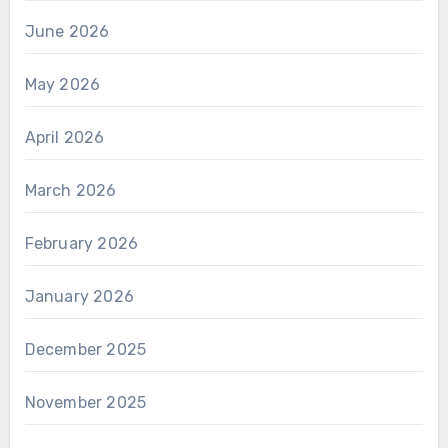
June 2026
May 2026
April 2026
March 2026
February 2026
January 2026
December 2025
November 2025