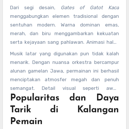
Dari segi desain,
Gates of Gatot Kaca
menggabungkan elemen tradisional dengan
sentuhan modern. Warna dominan emas,
merah, dan biru menggambarkan kekuatan
serta kejayaan sang pahlawan. Animasi halus
yang muncul setiap kali pemain menang
Musik latar yang digunakan pun tidak kalah
memberikan sensasi epik, seolah sedang
menarik. Dengan nuansa orkestra bercampur
menyaksikan Gatot Kaca bertempur di
alunan gamelan Jawa, permainan ini berhasil
angkasa.
menciptakan atmosfer megah dan penuh
semangat. Detail visual seperti awan
Popularitas dan Daya
bergulung, kilatan petir, serta efek cahaya
membuat pengalaman bermain terasa hidup
Tarik di Kalangan
dan dinamis.
Pemain