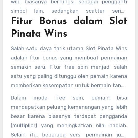
wild biasanya berfungsi sebagai pengganti
simbol lain, sedangkan scatter sering
Fitur Bonus dalam Slot
digunakan untuk memicu fitur bonus seperti
free spin atau mini game tambahan.
Pinata Wins
Salah satu daya tarik utama Slot Pinata Wins
adalah fitur bonus yang membuat permainan
semakin seru. Fitur free spin menjadi salah
satu yang paling ditunggu oleh pemain karena
memberikan kesempatan untuk bermain tanpa
mengurangi saldo.
Dalam mode free spin, pemain bisa
mendapatkan peluang kemenangan yang lebih
besar karena biasanya terdapat pengganda
(multiplier) yang meningkatkan nilai hadiah.
Selain itu, beberapa versi permainan juga