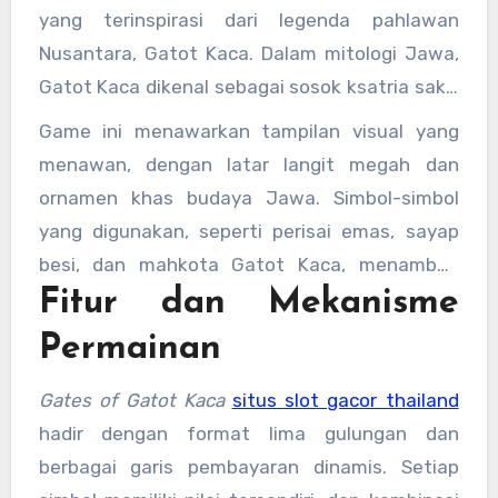
yang terinspirasi dari legenda pahlawan
Nusantara, Gatot Kaca. Dalam mitologi Jawa,
Gatot Kaca dikenal sebagai sosok ksatria sakti
mandraguna yang memiliki kekuatan luar biasa
Game ini menawarkan tampilan visual yang
dan dapat terbang di angkasa. Konsep inilah
menawan, dengan latar langit megah dan
yang diadaptasi oleh pengembang permainan
ornamen khas budaya Jawa. Simbol-simbol
slot untuk menghadirkan pengalaman bermain
yang digunakan, seperti perisai emas, sayap
yang penuh aksi dan nuansa heroik khas
besi, dan mahkota Gatot Kaca, menambah
Indonesia.
Fitur dan Mekanisme
kesan autentik. Selain itu, efek suara gamelan
dan musik epik memberikan suasana yang lebih
Permainan
imersif ketika pemain memutar gulungan slot
ini.
Gates of Gatot Kaca
situs slot gacor thailand
hadir dengan format lima gulungan dan
berbagai garis pembayaran dinamis. Setiap