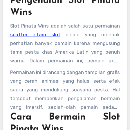
Pengenalan Slot Pinata
Wins
Slot Pinata Wins adalah salah satu permainan
scatter hitam slot
online yang menarik
perhatian banyak pemain karena mengusung
tema pesta khas Amerika Latin yang penuh
warna. Dalam permainan ini, pemain akan
disuguhkan visual pinata berisi hadiah yang
Permainan ini dirancang dengan tampilan grafis
biasanya muncul dalam perayaan ulang tahun
yang cerah, animasi yang halus, serta efek
atau festival. Konsep ini membuat Slot Pinata
suara yang mendukung suasana pesta. Hal
Wins terasa lebih hidup dan menyenangkan
tersebut memberikan pengalaman bermain
dibandingkan slot dengan tema klasik biasa.
yang imersif, seolah-olah pemain sedang
Cara Bermain Slot
berada di tengah perayaan besar yang penuh
kegembiraan.
Pinata Wins