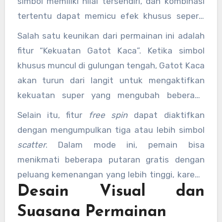
simbol memiliki nilai tersendiri, dan kombinasi
tertentu dapat memicu efek khusus seperti
wild
,
scatter
, atau putaran gratis (
free spin
).
Salah satu keunikan dari permainan ini adalah
Fitur
multiplier
juga menjadi daya tarik utama
fitur “Kekuatan Gatot Kaca”. Ketika simbol
karena mampu melipatgandakan kemenangan
khusus muncul di gulungan tengah, Gatot Kaca
pemain secara signifikan.
akan turun dari langit untuk mengaktifkan
kekuatan super yang mengubah beberapa
simbol menjadi
wild
. Hal ini meningkatkan
Selain itu, fitur
free spin
dapat diaktifkan
peluang pemain untuk mendapatkan
dengan mengumpulkan tiga atau lebih simbol
kombinasi kemenangan yang lebih besar.
scatter
. Dalam mode ini, pemain bisa
menikmati beberapa putaran gratis dengan
peluang kemenangan yang lebih tinggi, karena
Desain Visual dan
multiplier
dan simbol
wild
muncul lebih sering
dibandingkan dalam permainan utama.
Suasana Permainan