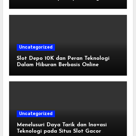
Pay4d Resmi
Uncategorized
Slot Depo 10K dan Peran Teknologi
Dalam Hiburan Berbasis Online
Uncategorized
Menelusuri Daya Tarik dan Inovasi
Teknologi pada Situs Slot Gacor