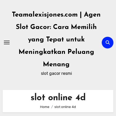
Skip
to
Teamalexisjones.com | Agen
content
Slot Gacor: Cara Memilih
yang Tepat untuk
Meningkatkan Peluang
Menang
slot gacor resmi
slot online 4d
Home
slot online 4d