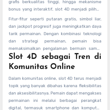
grafis berkualitas tinggi, hingga mekanisme
bonus yang interaktif, slot 4D menjadi pilihan
banyak pemain karena menyajikan hiburan
Fitur-fitur seperti putaran gratis, simbol liar,
sekaligus peluang menang yang menarik.
dan jackpot progresif juga meningkatkan daya
tarik permainan. Dengan kombinasi teknologi
dan strategi permainan, pemain bisa
memaksimalkan pengalaman bermain sambil
Slot 4D sebagai Tren di
memantau performa mesin secara real-time.
Komunitas Online
Dalam komunitas online, slot 4D terus menjadi
topik yang banyak dibahas karena fleksibilitas
dan aksesibilitasnya. Pemain dapat mengakses
permainan ini melalui berbagai perangkat
digital, termasuk smartphone dan komputer,