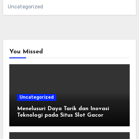
Uncategorized
You Missed
Uncategorized
Menelusuri Daya Tarik dan Inovasi
Teknologi pada Situs Slot Gacor
Terbaru