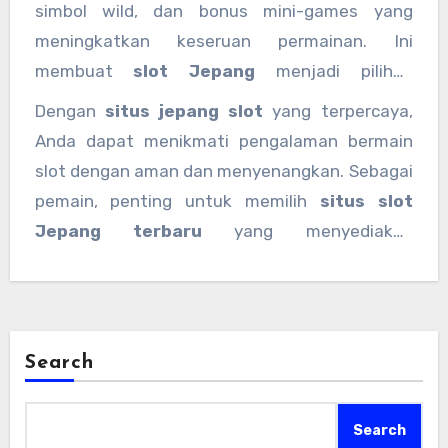
disukai oleh para penggemar slot.
simbol wild, dan bonus mini-games yang
meningkatkan keseruan permainan. Ini
membuat
slot Jepang
menjadi pilihan
menarik bagi mereka yang ingin merasakan
Dengan
situs jepang slot
yang terpercaya,
sensasi berbeda dalam bermain slot.
Anda dapat menikmati pengalaman bermain
slot dengan aman dan menyenangkan. Sebagai
pemain, penting untuk memilih
situs slot
Jepang terbaru
yang menyediakan
permainan berkualitas dan juga menawarkan
berbagai keuntungan, seperti bonus menarik
dan berbagai pilihan metode pembayaran.
Search
Search