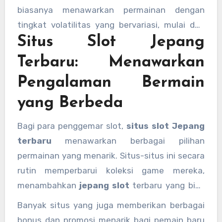
nuansa yang ditawarkan berbeda dengan slot
biasanya menawarkan permainan dengan
dari negara lain, seperti simbol keberuntungan
tingkat volatilitas yang bervariasi, mulai dari
Jepang dan fitur-fitur unik lainnya.
Situs Slot Jepang
slot dengan peluang kemenangan kecil namun
sering, hingga slot dengan jackpot besar yang
Terbaru: Menawarkan
langka.
Pengalaman Bermain
yang Berbeda
Bagi para penggemar slot,
situs slot Jepang
terbaru
menawarkan berbagai pilihan
permainan yang menarik. Situs-situs ini secara
rutin memperbarui koleksi game mereka,
menambahkan
jepang slot
terbaru yang bisa
dinikmati oleh para pemain. Keunggulan dari
Banyak situs yang juga memberikan berbagai
situs slot Jepang terbaru
adalah Anda
bonus dan promosi menarik bagi pemain baru