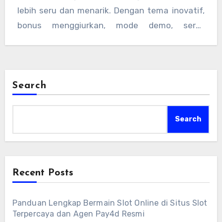
lebih seru dan menarik. Dengan tema inovatif,
bonus menggiurkan, mode demo, serta
optimasi mobile, pemain dapat menikmati
permainan dengan nyaman dan peluang
menang yang lebih besar. Dukungan pelanggan
yang baik dan sistem keamanan yang terjamin
Search
semakin menambah daya tarik server Thailand
sebagai pilihan utama bagi penggemar slot
Search
online. Slot terbaru Thailand tidak hanya
menghibur, tetapi juga memberikan
pengalaman bermain yang modern dan
Recent Posts
berkualitas tinggi, menjadikannya salah satu
pilihan terbaik di industri slot Asia saat ini.
Panduan Lengkap Bermain Slot Online di Situs Slot
Terpercaya dan Agen Pay4d Resmi