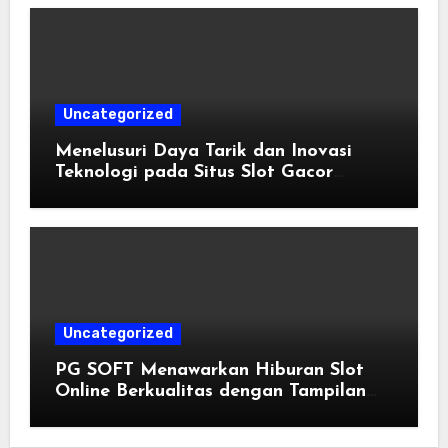
Uncategorized
Menelusuri Daya Tarik dan Inovasi
Teknologi pada Situs Slot Gacor
Terbaru
Uncategorized
PG SOFT Menawarkan Hiburan Slot
Online Berkualitas dengan Tampilan
Responsif