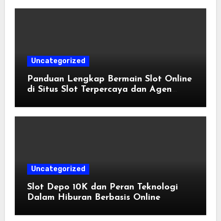
Uncategorized
Panduan Lengkap Bermain Slot Online
di Situs Slot Terpercaya dan Agen
Pay4d Resmi
Uncategorized
Slot Depo 10K dan Peran Teknologi
Dalam Hiburan Berbasis Online