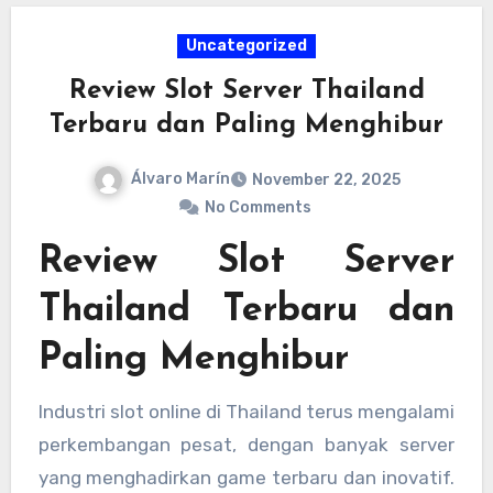
Uncategorized
Review Slot Server Thailand
Terbaru dan Paling Menghibur
Álvaro Marín
November 22, 2025
No Comments
Review Slot Server
Thailand Terbaru dan
Paling Menghibur
Industri slot online di Thailand terus mengalami
perkembangan pesat, dengan banyak server
yang menghadirkan game terbaru dan inovatif.