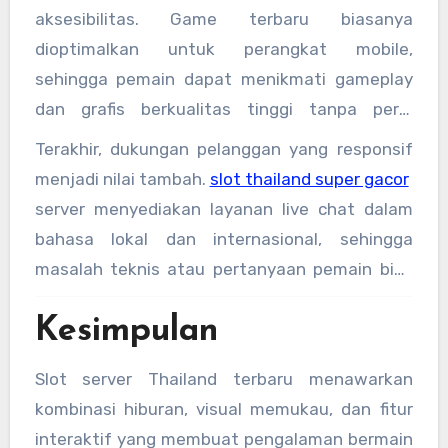
slot. Fitur progresi karakter, misi harian, dan
aksesibilitas. Game terbaru biasanya
leaderboard juga meningkatkan keterlibatan
dioptimalkan untuk perangkat mobile,
pemain, membuat slot bukan hanya soal
sehingga pemain dapat menikmati gameplay
keberuntungan, tetapi juga strategi dan
dan grafis berkualitas tinggi tanpa perlu
pengalaman bermain yang lebih seru.
mengunduh aplikasi besar. Hal ini membuat
Terakhir, dukungan pelanggan yang responsif
pengalaman bermain lebih fleksibel dan
menjadi nilai tambah.
slot thailand super gacor
nyaman, baik untuk bermain di rumah maupun
server menyediakan layanan live chat dalam
saat bepergian.
bahasa lokal dan internasional, sehingga
masalah teknis atau pertanyaan pemain bisa
segera ditangani. Keamanan transaksi juga
Kesimpulan
dijaga melalui sistem enkripsi dan prosedur
penarikan yang transparan, menjadikan
Slot server Thailand terbaru menawarkan
pengalaman bermain lebih aman dan
kombinasi hiburan, visual memukau, dan fitur
menyenangkan.
interaktif yang membuat pengalaman bermain