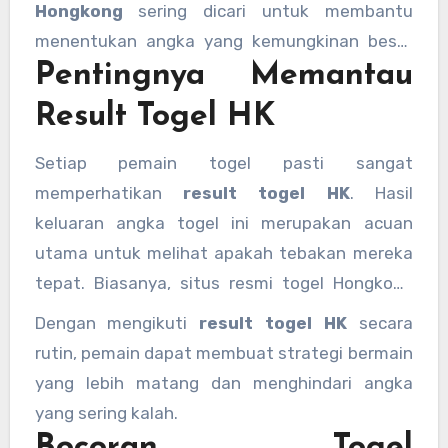
Hongkong
sering dicari untuk membantu
menentukan angka yang kemungkinan besar
Pentingnya Memantau
keluar.
Result Togel HK
Setiap pemain togel pasti sangat
memperhatikan
result togel HK
. Hasil
keluaran angka togel ini merupakan acuan
utama untuk melihat apakah tebakan mereka
tepat. Biasanya, situs resmi togel Hongkong
atau platform togel online menyediakan
Dengan mengikuti
result togel HK
secara
update
togel Hongkong live
agar pemain bisa
rutin, pemain dapat membuat strategi bermain
mengikuti hasil secara real-time.
yang lebih matang dan menghindari angka
yang sering kalah.