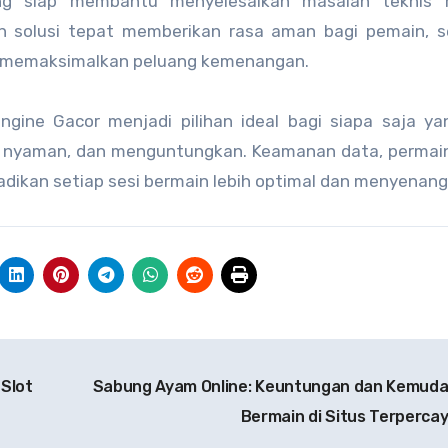
ng siap membantu menyelesaikan masalah teknis
n solusi tepat memberikan rasa aman bagi pemain, s
n memaksimalkan peluang kemenangan.
gine Gacor menjadi pilihan ideal bagi siapa saja ya
 nyaman, dan menguntungkan. Keamanan data, permaina
adikan setiap sesi bermain lebih optimal dan menyenang
Slot
Sabung Ayam Online: Keuntungan dan Kemud
Bermain di Situs Terperca