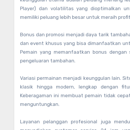
Player) dan volatilitas yang dioptimalkan 
memiliki peluang lebih besar untuk meraih profit
Bonus dan promosi menjadi daya tarik tambaha
dan event khusus yang bisa dimanfaatkan u
Pemain yang memanfaatkan bonus dengan st
pengeluaran tambahan.
Variasi permainan menjadi keunggulan lain. S
klasik hingga modern, lengkap dengan fitur
Keberagaman ini membuat pemain tidak cepat 
menguntungkan.
Layanan pelanggan profesional juga mend