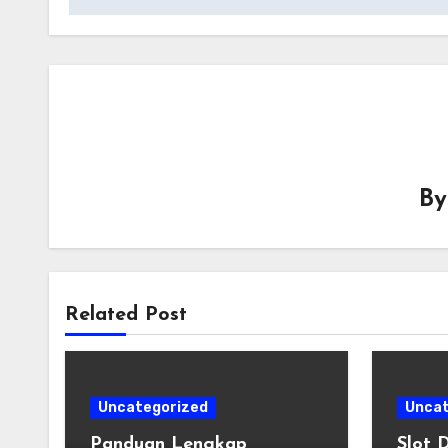
B
Related Post
Uncategorized
Uncat
Panduan Lengkap
Slot 