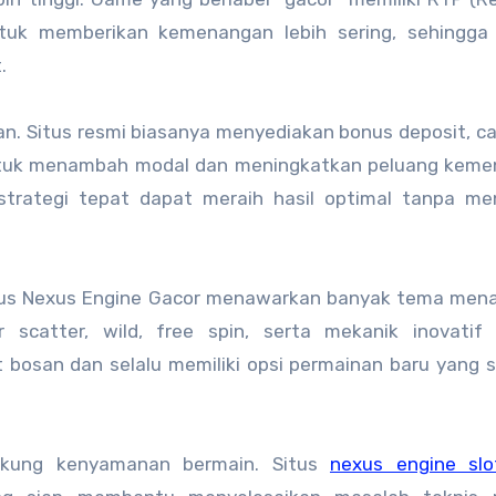
untuk memberikan kemenangan lebih sering, sehingga
.
n. Situs resmi biasanya menyediakan bonus deposit, c
ntuk menambah modal dan meningkatkan peluang keme
rategi tepat dapat meraih hasil optimal tanpa m
itus Nexus Engine Gacor menawarkan banyak tema menar
 scatter, wild, free spin, serta mekanik inovatif l
bosan dan selalu memiliki opsi permainan baru yang 
ukung kenyamanan bermain. Situs
nexus engine slo