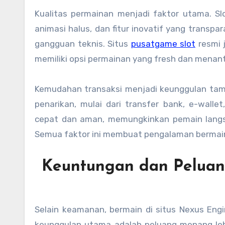
Kualitas permainan menjadi faktor utama. Sl
animasi halus, dan fitur inovatif yang transpa
gangguan teknis. Situs
pusatgame slot
resmi 
memiliki opsi permainan yang fresh dan menan
Kemudahan transaksi menjadi keunggulan tam
penarikan, mulai dari transfer bank, e-walle
cepat dan aman, memungkinkan pemain lang
Semua faktor ini membuat pengalaman bermain 
Keuntungan dan Peluan
Selain keamanan, bermain di situs Nexus Eng
keunggulan utama adalah peluang menang lebi