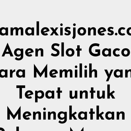
amalexisjones.
 Agen Slot Gaco
ara Memilih ya
Tepat untuk
Meningkatkan