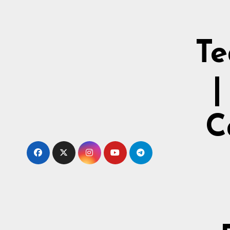
Skip
to
content
Te
|
C