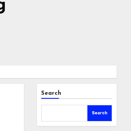
g
Search
Search