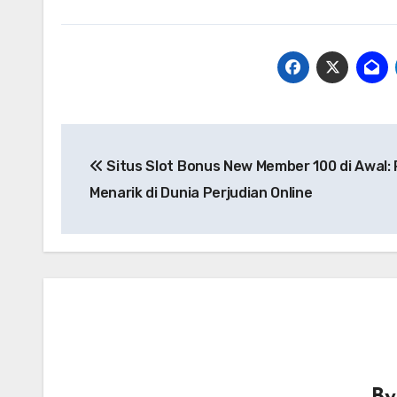
Post
Situs Slot Bonus New Member 100 di Awal:
navigation
Menarik di Dunia Perjudian Online