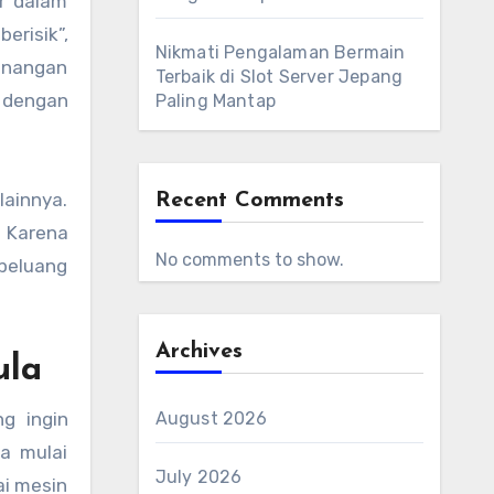
r dalam
erisik”,
Nikmati Pengalaman Bermain
enangan
Terbaik di Slot Server Jepang
t dengan
Paling Mantap
lainnya.
Recent Comments
. Karena
No comments to show.
peluang
Archives
ula
g ingin
August 2026
a mulai
July 2026
ai mesin