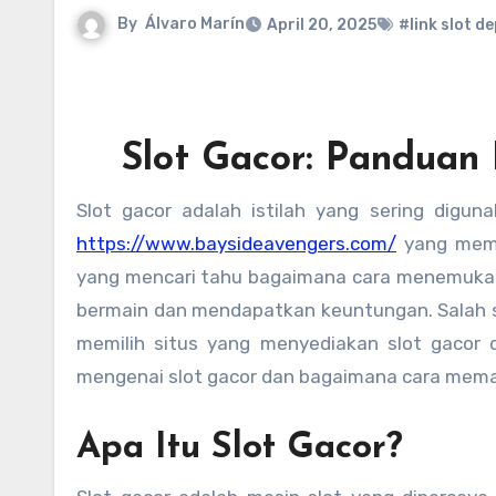
By
Álvaro Marín
April 20, 2025
#link slot d
Slot Gacor: Panduan
Slot gacor adalah istilah yang sering digu
https://www.baysideavengers.com/
yang memb
yang mencari tahu bagaimana cara menemukan
bermain dan mendapatkan keuntungan. Salah s
memilih situs yang menyediakan slot gacor d
mengenai slot gacor dan bagaimana cara meman
Apa Itu Slot Gacor?