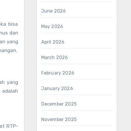
June 2026
ka bisa
May 2026
onus dan
han yang
April 2026
nangan.
March 2026
February 2026
ah yang
January 2026
 adalah
December 2025
November 2025
hat RTP-