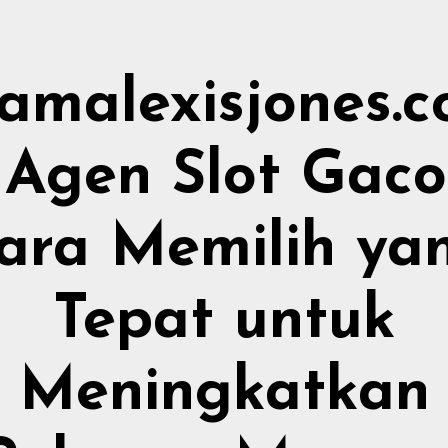
amalexisjones.
 Agen Slot Gaco
ara Memilih ya
Tepat untuk
Meningkatkan