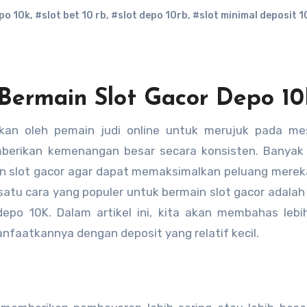
epo 10k
,
#slot bet 10 rb
,
#slot depo 10rb
,
#slot minimal deposit 1
 Bermain Slot Gacor Depo 1
nakan oleh pemain judi online untuk merujuk pada me
erikan kemenangan besar secara konsisten. Banyak
 slot gacor agar dapat memaksimalkan peluang merek
atu cara yang populer untuk bermain slot gacor adala
epo 10K. Dalam artikel ini, kita akan membahas lebi
faatkannya dengan deposit yang relatif kecil.