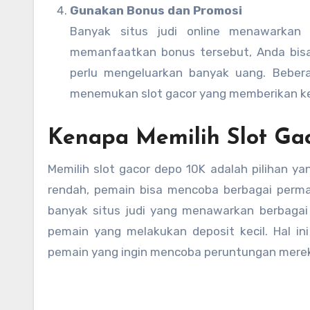
Gunakan Bonus dan Promosi
Banyak situs judi online menawarkan
memanfaatkan bonus tersebut, Anda bisa
perlu mengeluarkan banyak uang. Bebe
menemukan slot gacor yang memberikan k
Kenapa Memilih Slot Ga
Memilih slot gacor depo 10K adalah pilihan 
rendah, pemain bisa mencoba berbagai permai
banyak situs judi yang menawarkan berbagai 
pemain yang melakukan deposit kecil. Hal i
pemain yang ingin mencoba peruntungan merek