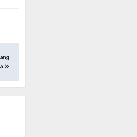
yang
da