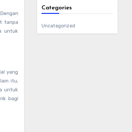
Categories
 Dengan
t tanpa
Uncategorized
a untuk
dal yang
ain itu,
ya untuk
ik bagi