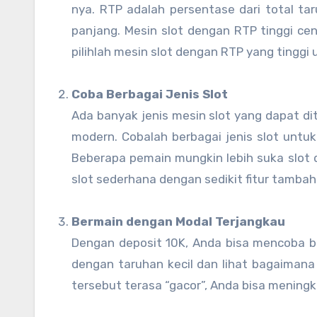
nya. RTP adalah persentase dari total t
panjang. Mesin slot dengan RTP tinggi ce
pilihlah mesin slot dengan RTP yang tingg
Coba Berbagai Jenis Slot
Ada banyak jenis mesin slot yang dapat dite
modern. Cobalah berbagai jenis slot unt
Beberapa pemain mungkin lebih suka slot 
slot sederhana dengan sedikit fitur tambah
Bermain dengan Modal Terjangkau
Dengan deposit 10K, Anda bisa mencoba b
dengan taruhan kecil dan lihat bagaimana
tersebut terasa “gacor”, Anda bisa mening