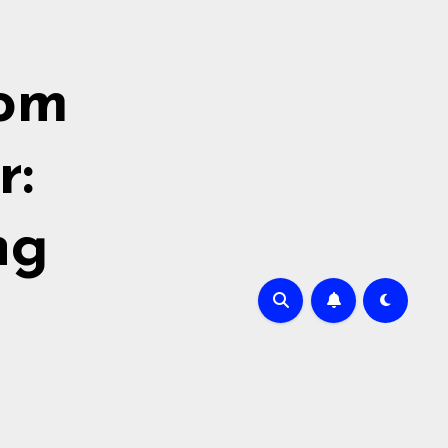
com
r:
ng