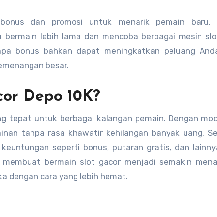
 bonus dan promosi untuk menarik pemain baru.
 bermain lebih lama dan mencoba berbagai mesin slo
rapa bonus bahkan dapat meningkatkan peluang And
emenangan besar.
cor Depo 10K?
yang tepat untuk berbagai kalangan pemain. Dengan mo
nan tanpa rasa khawatir kehilangan banyak uang. Sel
keuntungan seperti bonus, putaran gratis, dan lainn
ni membuat bermain slot gacor menjadi semakin menar
a dengan cara yang lebih hemat.