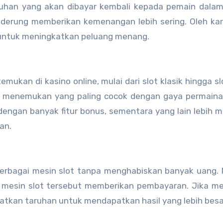
aruhan yang akan dibayar kembali kepada pemain dala
nderung memberikan kemenangan lebih sering. Oleh kar
i untuk meningkatkan peluang menang.
mukan di kasino online, mulai dari slot klasik hingga sl
uk menemukan yang paling cocok dengan gaya permaina
dengan banyak fitur bonus, sementara yang lain lebih 
an.
erbagai mesin slot tanpa menghabiskan banyak uang. 
 mesin slot tersebut memberikan pembayaran. Jika me
katkan taruhan untuk mendapatkan hasil yang lebih besa