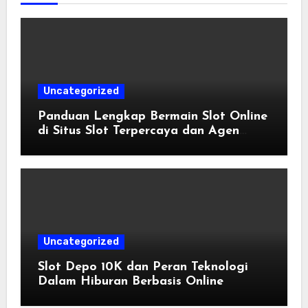
Uncategorized
Panduan Lengkap Bermain Slot Online
di Situs Slot Terpercaya dan Agen
Pay4d Resmi
Uncategorized
Slot Depo 10K dan Peran Teknologi
Dalam Hiburan Berbasis Online