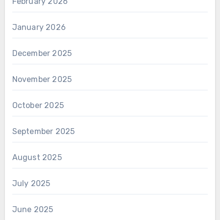
February 2026
January 2026
December 2025
November 2025
October 2025
September 2025
August 2025
July 2025
June 2025