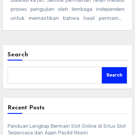
akses ke turnamen khusus, dan fasilitas
mereka. Selain itu, platform ini juga rutin
proses pengujian oleh lembaga independen
lainnya.
melakukan update permainan dan fitur baru
untuk memastikan bahwa hasil permainan
agar pemain tidak bosan dan selalu
benar-benar acak dan adil. Pemain dapat
mendapatkan pengalaman baru setiap
bermain dengan tenang tanpa khawatir
waktunya.
adanya kecurangan atau manipulasi hasil
permainan. Dengan layanan pelanggan yang
Search
siap membantu kapan saja, serta sistem
keamanan yang handal, Link Slot88 menjadi
Search
pilihan terbaik untuk para pencinta slot online
yang mencari pengalaman bermain yang aman,
menyenangkan, dan menguntungkan.
Recent Posts
Panduan Lengkap Bermain Slot Online di Situs Slot
Terpercaya dan Agen Pay4d Resmi