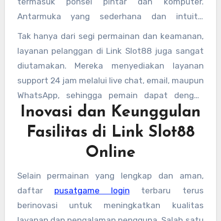
termasuk ponsel pintar dan komputer.
untuk selalu menemukan permainan favorit
Antarmuka yang sederhana dan intuitif
dan mencoba variasi baru yang menarik.
memudahkan pemain dari berbagai kalangan,
Tak hanya dari segi permainan dan keamanan,
Dengan tampilan grafis yang menarik dan suara
baik pemain pemula maupun profesional, untuk
layanan pelanggan di Link Slot88 juga sangat
yang mendukung, pengalaman bermain di
mulai bermain tanpa harus belajar terlalu lama.
diutamakan. Mereka menyediakan layanan
platform ini menjadi semakin menyenangkan
Proses pendaftaran yang cepat dan sistem
support 24 jam melalui live chat, email, maupun
dan mengasyikkan.
login yang aman juga mempermudah pemain
WhatsApp, sehingga pemain dapat dengan
untuk langsung menikmati permainan favorit
Inovasi dan Keunggulan
mudah mengatasi kendala apapun yang
mereka.
mereka hadapi. Tim support yang ramah dan
Fasilitas di Link Slot88
profesional akan membantu menyelesaikan
Online
masalah secara cepat dan efisien, memastikan
pengalaman bermain tetap lancar dan
Selain permainan yang lengkap dan aman,
menyenangkan.
daftar
pusatgame login
terbaru terus
berinovasi untuk meningkatkan kualitas
layanan dan pengalaman pengguna. Salah satu