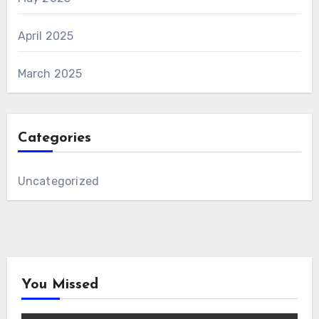
April 2025
March 2025
Categories
Uncategorized
You Missed