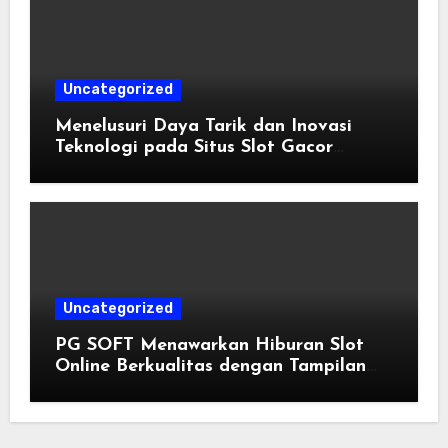
Uncategorized
Menelusuri Daya Tarik dan Inovasi
Teknologi pada Situs Slot Gacor
Terbaru
Uncategorized
PG SOFT Menawarkan Hiburan Slot
Online Berkualitas dengan Tampilan
Responsif