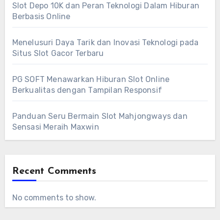
Slot Depo 10K dan Peran Teknologi Dalam Hiburan
Berbasis Online
Menelusuri Daya Tarik dan Inovasi Teknologi pada
Situs Slot Gacor Terbaru
PG SOFT Menawarkan Hiburan Slot Online
Berkualitas dengan Tampilan Responsif
Panduan Seru Bermain Slot Mahjongways dan
Sensasi Meraih Maxwin
Recent Comments
No comments to show.